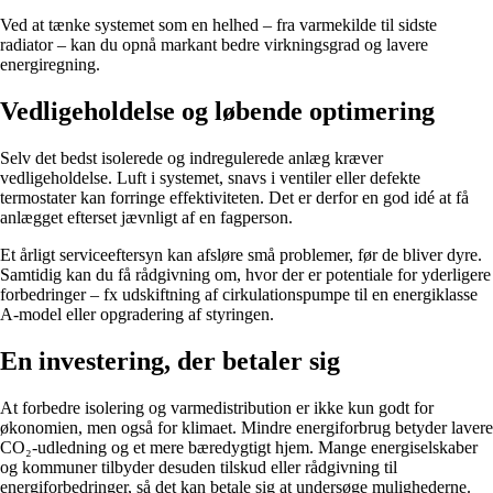
Ved at tænke systemet som en helhed – fra varmekilde til sidste
radiator – kan du opnå markant bedre virkningsgrad og lavere
energiregning.
Vedligeholdelse og løbende optimering
Selv det bedst isolerede og indregulerede anlæg kræver
vedligeholdelse. Luft i systemet, snavs i ventiler eller defekte
termostater kan forringe effektiviteten. Det er derfor en god idé at få
anlægget efterset jævnligt af en fagperson.
Et årligt serviceeftersyn kan afsløre små problemer, før de bliver dyre.
Samtidig kan du få rådgivning om, hvor der er potentiale for yderligere
forbedringer – fx udskiftning af cirkulationspumpe til en energiklasse
A-model eller opgradering af styringen.
En investering, der betaler sig
At forbedre isolering og varmedistribution er ikke kun godt for
økonomien, men også for klimaet. Mindre energiforbrug betyder lavere
CO₂-udledning og et mere bæredygtigt hjem. Mange energiselskaber
og kommuner tilbyder desuden tilskud eller rådgivning til
energiforbedringer, så det kan betale sig at undersøge mulighederne.