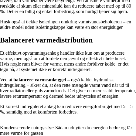
lavere, kan varmetabet være betydeligt. Ved at isolere varmerør med
rørskåle af skum eller mineraluld kan du reducere tabet med op til 80
%. Det er en billig og enkel forbedring, som hurtigt tjener sig hjem.
Husk også at tjekke isoleringen omkring varmtvandsbeholderen – en
ældre model uden isoleringskappe kan være en stor energisluger.
Balanceret varmedistribution
Et effektivt opvarmningsanlæg handler ikke kun om at producere
varme, men også om at fordele den jævnt og effektivt i hele huset.
Hvis nogle rum bliver for varme, mens andre forbliver kolde, er det
tegn på, at systemet ikke er korrekt indreguleret.
Ved at
balancere varmeanlægget
– også kaldet hydraulisk
indregulering – sikrer du, at den rette mængde varmt vand når ud til
hver radiator eller gulvvarmekreds. Det giver en mere stabil temperatur,
lavere returtemperatur og dermed bedre udnyttelse af energien.
Et korrekt indreguleret anlæg kan reducere energiforbruget med 5–15
%, samtidig med at komforten forbedres.
Kondenserende naturgasfyr: Sådan udnytter du energien bedre og får
mere varme for gassen