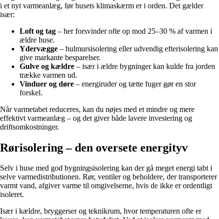
i et nyt varmeanlæg, før husets klimaskærm er i orden. Det gælder
især:
Loft og tag
– her forsvinder ofte op mod 25–30 % af varmen i
ældre huse.
Ydervægge
– hulmursisolering eller udvendig efterisolering kan
give markante besparelser.
Gulve og kældre
– især i ældre bygninger kan kulde fra jorden
trække varmen ud.
Vinduer og døre
– energiruder og tætte fuger gør en stor
forskel.
Når varmetabet reduceres, kan du nøjes med et mindre og mere
effektivt varmeanlæg – og det giver både lavere investering og
driftsomkostninger.
Rørisolering – den oversete energityv
Selv i huse med god bygningsisolering kan der gå meget energi tabt i
selve varmedistributionen. Rør, ventiler og beholdere, der transporterer
varmt vand, afgiver varme til omgivelserne, hvis de ikke er ordentligt
isoleret.
Især i kældre, bryggerser og teknikrum, hvor temperaturen ofte er