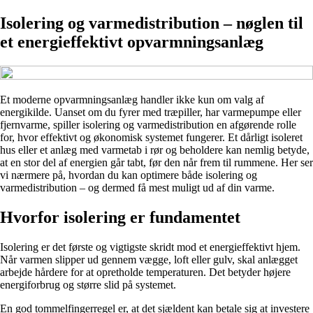
Isolering og varmedistribution – nøglen til
et energieffektivt opvarmningsanlæg
Et moderne opvarmningsanlæg handler ikke kun om valg af
energikilde. Uanset om du fyrer med træpiller, har varmepumpe eller
fjernvarme, spiller isolering og varmedistribution en afgørende rolle
for, hvor effektivt og økonomisk systemet fungerer. Et dårligt isoleret
hus eller et anlæg med varmetab i rør og beholdere kan nemlig betyde,
at en stor del af energien går tabt, før den når frem til rummene. Her ser
vi nærmere på, hvordan du kan optimere både isolering og
varmedistribution – og dermed få mest muligt ud af din varme.
Hvorfor isolering er fundamentet
Isolering er det første og vigtigste skridt mod et energieffektivt hjem.
Når varmen slipper ud gennem vægge, loft eller gulv, skal anlægget
arbejde hårdere for at opretholde temperaturen. Det betyder højere
energiforbrug og større slid på systemet.
En god tommelfingerregel er, at det sjældent kan betale sig at investere