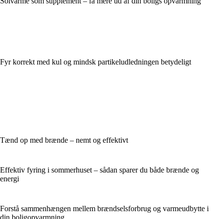
Solvarme som supplement – få mere ud af din boligs opvarmning
Fyr korrekt med kul og mindsk partikeludledningen betydeligt
Tænd op med brænde – nemt og effektivt
Effektiv fyring i sommerhuset – sådan sparer du både brænde og
energi
Forstå sammenhængen mellem brændselsforbrug og varmeudbytte i
din boligopvarmning